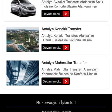
Antalya Avsallar Transfer: Akdeniz'in Saklı
İncisine Konforlu Ulaşım Alanya'nın en
otantik ve sakin tatil beld...
Devamını oku
Antalya Konaklı Transfer
Antalya Konaklı Transfer: Alanya'nın
Huzurlu Beldesine Konforlu Ulaşım
Alanya'nın en huzurlu ve aile dostu tat...
Devamını oku
Antalya Mahmutlar Transfer
Antalya Mahmutlar Transfer: Alanya'nın
Kozmopolit Beldesine Konforlu Ulaşım
Alanya'nın en kozmopolit ve canlı ...
Devamını oku
Rezervasyon İşlemleri
Rezervasyon Sorgula