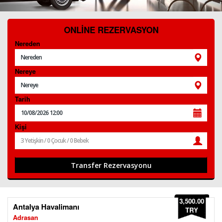
S.S.S.
İLETİŞİM
ONLİNE REZERVASYON
Nereden
ÜYE GİRİŞİ / KAYIT
Nereye
Tarih
Kişi
3,500.00
Antalya Havalimanı
TRY
Adrasan